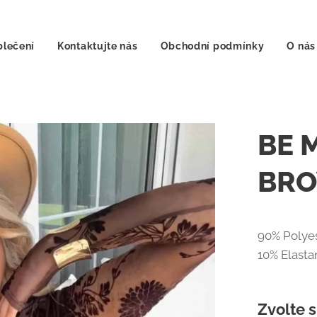
lečení
Kontaktujte nás
Obchodní podmínky
O nás
BE M
BR
90% Polye
10% Elasta
Zvolte s