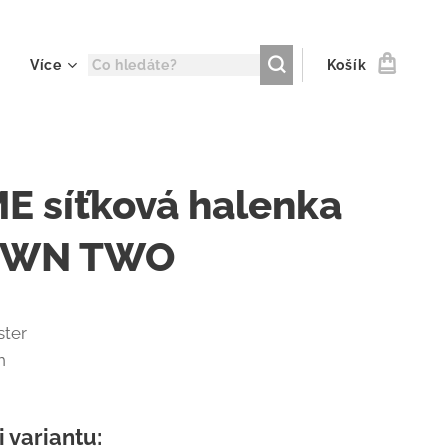
Více
Košík
E síťková halenka
OWN TWO
ster
n
i variantu: