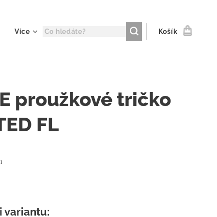
Více
Košík
 proužkové tričko
TED FL
a
i variantu: