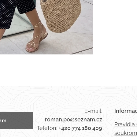
E-mail:
Informa
roman.po@seznam.cz
ram
Pravidla
Telefon:
+420 774 180 409
soukrom