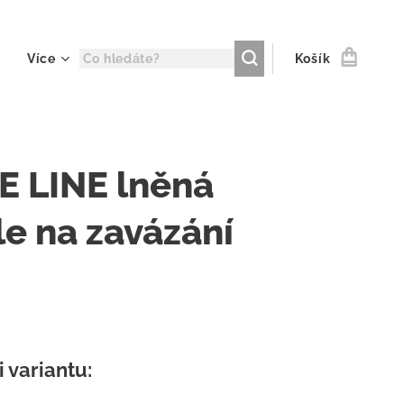
Více
Košík
E LINE lněná
le na zavázání
i variantu: