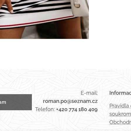
E-mail:
Informa
roman.po@seznam.cz
ram
Pravidla
Telefon:
+420 774 180 409
soukrom
Obchodn