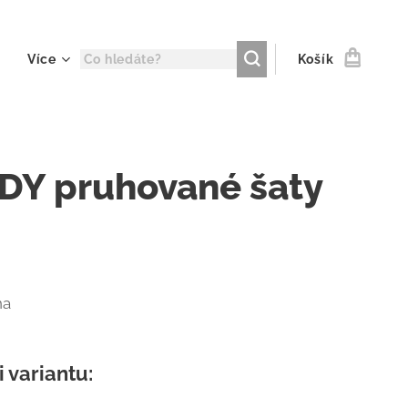
Více
Košík
DY pruhované šaty
na
i variantu: